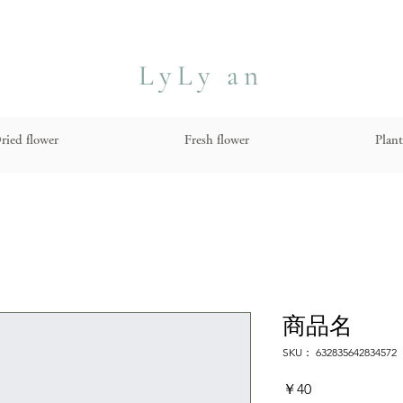
​LyLy an
ried flower
Fresh flower
Plant
商品名
SKU： 632835642834572
価
￥40