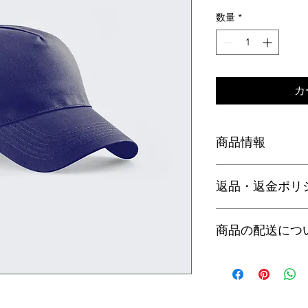
格
数量
*
カ
商品情報
商品の詳細を入力し
返品・返金ポリ
明に加え、商品の特
しましょう。
返品・返金ポリシー
商品の配送につ
満足しなかった場合
の手順などを説明し
顧客からの信頼を獲
配送地域、料金、所
だけます。
する情報を入力して
とで顧客からの信頼
いただけます。